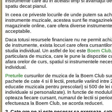
instrumente care au in acelasi timp si avantajul d
spatiu decat pianul.
In ceea ce priveste locurile de unde putem sa ach
instrumente muzicale, acestea sunt fie magazinele 
magazinele online, care ofera diverse instrumente,
acceptabile.
Daca totusi resursele financiare nu ne permit achi
de instrumente, exista locuri care ofera cursantilor
studia individual. Un astfel de loc este
Boem Club
particulara de muzica, care le pune la dispozitie cu
afara orelor de curs, spatiul si instrumentele nece
individual.
Preturile
cursurilor de muzica de la Boem Club sun
pachete de cate 4 si 8 lectii, preturile variind intre 
educatie muzicala pentru prescolari) si 500 de lei 
individuale si personalizate). In functie de modulu
opteaza fiecare cursant, numarul de lectii si perio
efectueaza la Boem Club, se acorda reduceri.
2. Cate ore pe zi este necesar sa exerseze, cate