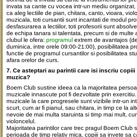
invata sa cante cu vocea intr-un mediu organizat, 
ca aleg lectiile de pian, chitara, canto, vioara, vi
muzicala, toti cursantii sunt incantati de modul pro
desfasurarea a lectiilor, toti profesorii sunt absolv
de echipa tanara si talentata, precum si de multe al
clubul le ofera:
programul
extrem de avantajos (de
duminica, intre orele 09:00-21:00), posibilitatea pro
functie de programul cursantilor si posibilitatea stu
afara orelor de curs.
7. Ce asteptari au parintii care isi inscriu copiii
muzica?
Boem Club sustine ideea ca la majoritatea persoane
muzicale innascute pot fi dezvoltate prin exercitiu
muzicale la care progresele sunt vizibile intr-un in
scurt, cum ar fi pianul, sau chitara, in timp ce la a
nevoie de mai multa staruinta si timp mai mult, cum
violoncelul.
Majoritatea parintilor care trec pragul Boem Club s
perioada de timp relativ mica, copiii sa invete sa c