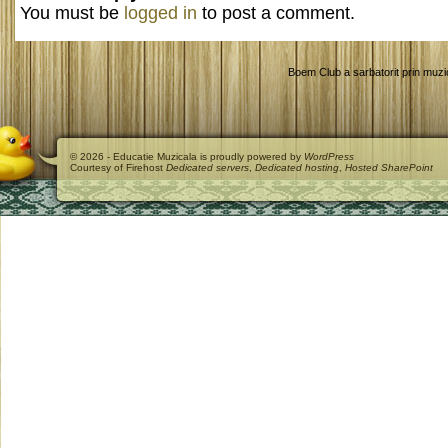
You must be
logged in
to post a comment.
Boem Club a sarbatorit prin muzica
© 2026 - Educatie Muzicala is proudly powered by
WordPress
Courtesy of Firehost
Dedicated servers
,
Dedicated hosting
,
Hosted SharePoint