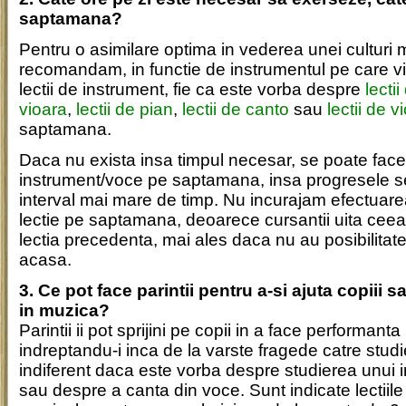
saptamana?
Pentru o asimilare optima in vederea unei culturi 
recomandam, in functie de instrumentul pe care vi-
lectii de instrument, fie ca este vorba despre
lecti
vioara
,
lectii de pian
,
lectii de canto
sau
lectii de v
saptamana.
Daca nu exista insa timpul necesar, se poate face 
instrument/voce pe saptamana, insa progresele se
interval mai mare de timp. Nu incurajam efectuare
lectie pe saptamana, deoarece cursantii uita ceea 
lectia precedenta, mai ales daca nu au posibilitat
acasa.
3. Ce pot face parintii pentru a-si ajuta copiii 
in muzica?
Parintii ii pot sprijini pe copii in a face performant
indreptandu-i inca de la varste fragede catre studi
indiferent daca este vorba despre studierea unui 
sau despre a canta din voce. Sunt indicate lectiil