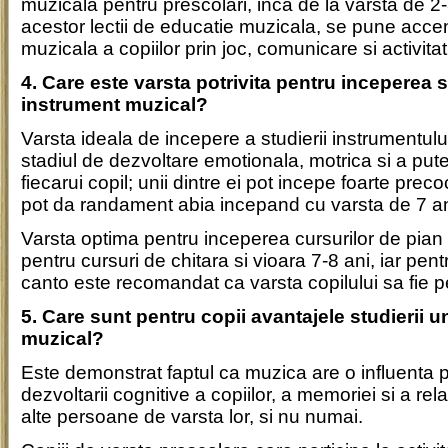
muzicala pentru prescolari, inca de la varsta de 2-
acestor lectii de educatie muzicala, se pune acce
muzicala a copiilor prin joc, comunicare si activitat
4. Care este varsta potrivita pentru inceperea s
instrument muzical?
Varsta ideala de incepere a studierii instrumentului
stadiul de dezvoltare emotionala, motrica si a pute
fiecarui copil; unii dintre ei pot incepe foarte precoc
pot da randament abia incepand cu varsta de 7 an
Varsta optima pentru inceperea cursurilor de pian 
pentru cursuri de chitara si vioara 7-8 ani, iar pentr
canto este recomandat ca varsta copilului sa fie p
5. Care sunt pentru copii avantajele studierii 
muzical?
Este demonstrat faptul ca muzica are o influenta 
dezvoltarii cognitive a copiilor, a memoriei si a rel
alte persoane de varsta lor, si nu numai.