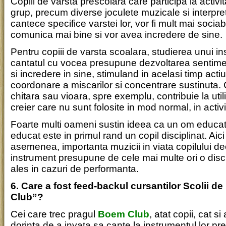
Copiii de varsta prescolara care participa la activi
grup, precum diverse joculete muzicale si interpret
cantece specifice varstei lor, vor fi mult mai sociabi
comunica mai bine si vor avea incredere de sine.
Pentru copiii de varsta scoalara, studierea unui i
cantatul cu vocea presupune dezvoltarea sentime
si incredere in sine, stimuland in acelasi timp act
coordonare a miscarilor si concentrare sustinuta. 
chitara sau vioara, spre exemplu, contribuie la uti
creier care nu sunt folosite in mod normal, in activit
Foarte multi oameni sustin ideea ca un om educat,
educat este in primul rand un copil disciplinat. Aici
asemenea, importanta muzicii in viata copilului de
instrument presupune de cele mai multe ori o disci
ales in cazuri de performanta.
6. Care a fost feed-backul cursantilor Scolii 
Club”?
Cei care trec pragul
Boem Club
, atat copii, cat si 
dorinta de a invata sa cante la instrumentul lor pr