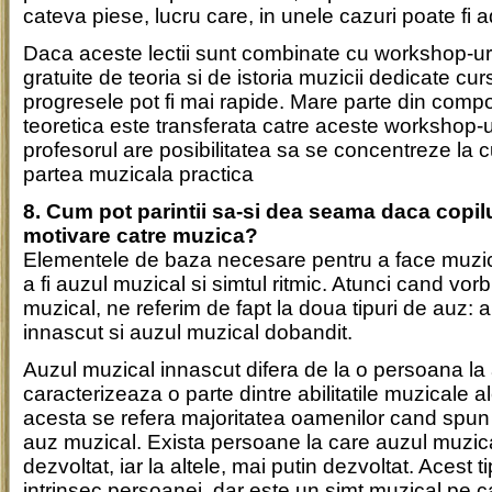
cateva piese, lucru care, in unele cazuri poate fi a
Daca aceste lectii sunt combinate cu workshop-u
gratuite de teoria si de istoria muzicii dedicate cu
progresele pot fi mai rapide. Mare parte din com
teoretica este transferata catre aceste workshop-u
profesorul are posibilitatea sa se concentreze la 
partea muzicala practica
8. Cum pot parintii sa-si dea seama daca copilul
motivare catre muzica?
Elementele de baza necesare pentru a face muzi
a fi auzul muzical si simtul ritmic. Atunci cand vor
muzical, ne referim de fapt la doua tipuri de auz: 
innascut si auzul muzical dobandit.
Auzul muzical innascut difera de la o persoana la a
caracterizeaza o parte dintre abilitatile muzicale al
acesta se refera majoritatea oamenilor cand spun
auz muzical. Exista persoane la care auzul muzic
dezvoltat, iar la altele, mai putin dezvoltat. Acest 
intrinsec persoanei, dar este un simt muzical pe car