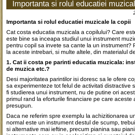
Importanta si rolul educatiei muzical
Importanta si rolul educatiei muzicale la copii
Cat costa educatia muzicala a copilului? Care est
este bine sa inceapa studiul unui instrument muzi
pentru copil sa invete sa cante la un instrument? P
la aceste intrebari, si multe altele, din materialul d
1. Cat ii costa pe parinti educatia muzicala: in
de muzica etc.?
Desi majoritatea parintilor isi doresc sa le ofere cop
sa experimenteze tot felul de activitati distractive
fi studierea unui instrument, nu de putine ori aces
primul rand la eforturile financiare pe care aceste ac
presupun.
Daca ne referim spre exemplu la achizitionarea un
normal este un instrument destul de scump, trebui
si alternative mai ieftine, precum pianina sau piani