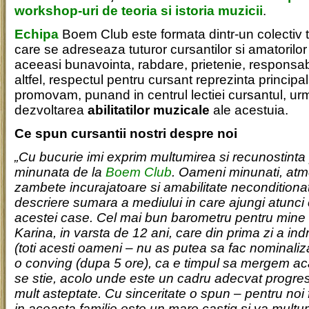
workshop-uri de teoria si istoria muzicii
.
Echipa
Boem Club este formata dintr-un colectiv ta
care se adreseaza tuturor cursantilor si amatorilo
aceeasi bunavointa, rabdare, prietenie, responsabi
altfel, respectul pentru cursant reprezinta princip
promovam, punand in centrul lectiei cursantul, ur
dezvoltarea
abilitatilor muzicale
ale acestuia.
Ce spun cursantii nostri despre noi
„Cu bucurie imi exprim multumirea si recunostinta
minunata de la
Boem Club
. Oameni minunati, atmo
zambete incurajatoare si amabilitate neconditionat
descriere sumara a mediului in care ajungi atunci 
acestei case. Cel mai bun barometru pentru mine 
Karina, in varsta de 12 ani, care din prima zi a in
(toti acesti oameni – nu as putea sa fac nominalizari
o conving (dupa 5 ore), ca e timpul sa mergem a
se stie, acolo unde este un cadru adecvat progre
mult asteptate. Cu sinceritate o spun – pentru noi
in aceasta familie este un mare castig si va multu