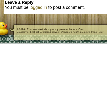
Leave a Reply
You must be
logged in
to post a comment.
© 2026 - Educatie Muzicala is proudly powered by
WordPress
Courtesy of Firehost
Dedicated servers
,
Dedicated hosting
,
Hosted SharePoint