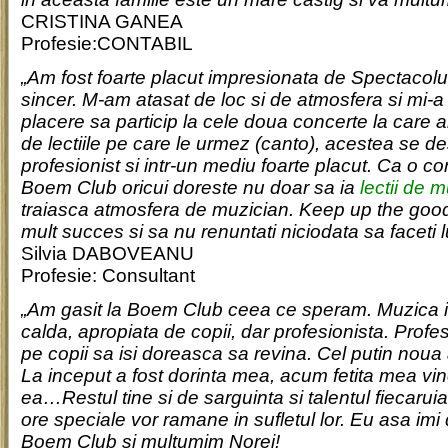
CRISTINA GANEA
Profesie:CONTABIL
„Am fost foarte placut impresionata de Spectacolu
sincer. M-am atasat de loc si de atmosfera si mi-a
placere sa particip la cele doua concerte la care am
de lectiile pe care le urmez (canto), acestea se d
profesionist si intr-un mediu foarte placut. Ca o 
Boem Club oricui doreste nu doar sa ia
lectii de 
traiasca atmosfera de muzician. Keep up the goo
mult succes si sa nu renuntati niciodata sa faceti l
Silvia DABOVEANU
Profesie: Consultant
„Am gasit la Boem Club ceea ce speram. Muzica i
calda, apropiata de copii, dar profesionista. Profesor
pe copii sa isi doreasca sa revina. Cel putin noua 
La inceput a fost dorinta mea, acum fetita mea vin
ea…Restul tine si de sarguinta si talentul fiecaru
ore speciale vor ramane in sufletul lor. Eu asa im
Boem Club si multumim Norei!