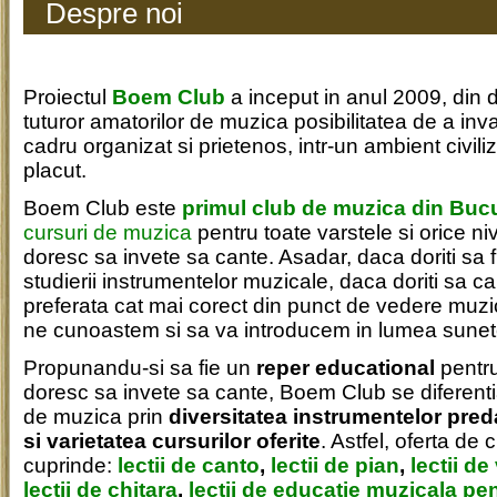
Despre noi
Proiectul
Boem Club
a inceput in anul 2009, din d
tuturor amatorilor de muzica posibilitatea de a inv
cadru organizat si prietenos, intr-un ambient civiliza
placut.
Boem Club este
primul club de muzica din Bucu
cursuri de muzica
pentru toate varstele si orice niv
doresc sa invete sa cante. Asadar, daca doriti sa fiti
studierii instrumentelor muzicale, daca doriti sa c
preferata cat mai corect din punct de vedere muzi
ne cunoastem si sa va introducem in lumea sunetel
Propunandu-si sa fie un
reper educational
pentru
doresc sa invete sa cante, Boem Club se diferentia
de muzica prin
diversitatea instrumentelor preda
si varietatea cursurilor oferite
. Astfel, oferta de
cuprinde:
lectii de canto
,
lectii de pian
,
lectii de
lectii de chitara
,
lectii de educatie muzicala pe