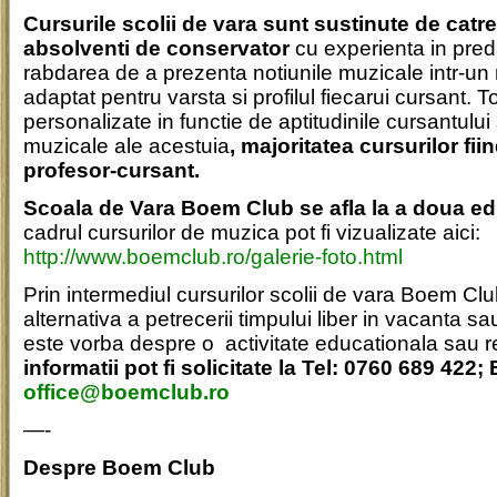
Cursurile scolii de vara sunt sustinute de catre
absolventi de conservator
cu experienta in pred
rabdarea de a prezenta notiunile muzicale intr-un
adaptat pentru varsta si profilul fiecarui cursant. To
personalizate in functie de aptitudinile cursantului
muzicale ale acestuia
, majoritatea cursurilor fii
profesor-cursant.
Scoala de Vara Boem Club se afla la a doua edi
cadrul cursurilor de muzica pot fi vizualizate aici:
http://www.boemclub.ro/galerie-foto.html
Prin intermediul cursurilor scolii de vara Boem Clu
alternativa a petrecerii timpului liber in vacanta sa
este vorba despre o activitate educationala sau r
informatii pot fi solicitate la Tel: 0760 689 422; 
office@boemclub.ro
—-
Despre Boem Club