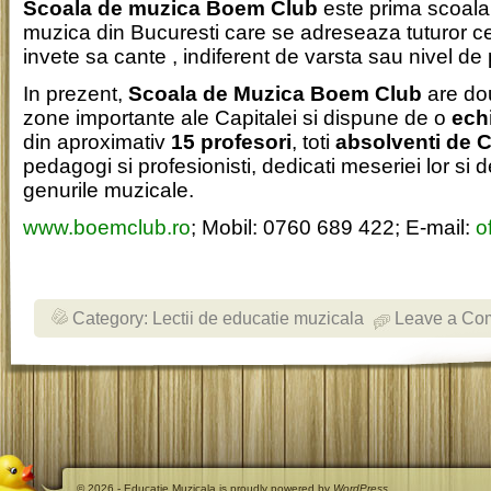
Scoala de muzica Boem Club
este prima scoala 
muzica din Bucuresti care se adreseaza tuturor c
invete sa cante , indiferent de varsta sau nivel de
In prezent,
Scoala de Muzica Boem Club
are dou
zone importante ale Capitalei si dispune de o
ech
din aproximativ
15 profesori
, toti
absolventi de 
pedagogi si profesionisti, dedicati meseriei lor si d
genurile muzicale.
www.boemclub.ro
; Mobil: 0760 689 422; E-mail:
o
Category:
Lectii de educatie muzicala
Leave a Co
© 2026 - Educatie Muzicala is proudly powered by
WordPress