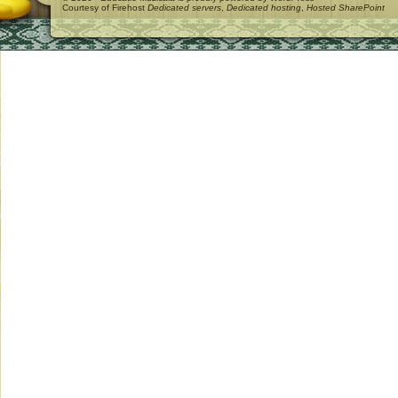
Courtesy of Firehost
Dedicated servers
,
Dedicated hosting
,
Hosted SharePoint