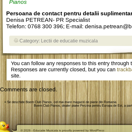
Persoana de contact pentru detalii suplimenta
Denisa PETREAN- PR Specialist
Telefon: 0768 300 396; E-mail: denisa.petrean@
Category:
Lectii de educatie muzicala
You can follow any responses to this entry through
Responses are currently closed, but you can
track
site.
Comments are closed.
«
Se deschide Boem Club Pianos, cel mai mare magazin de piane din Romania
Boem Club Pianos, dealer piane Perzina pentru Europa de Est, a part
© 2026 - Educatie Muzicala is proudly powered by
WordPress