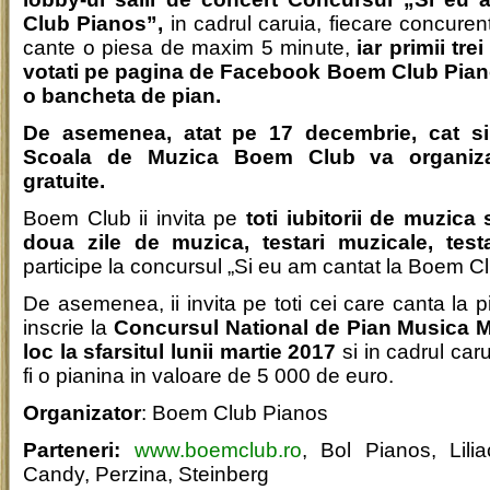
Club Pianos”,
in cadrul caruia, fiecare concurent
cante o piesa de maxim 5 minute,
iar primii tre
votati pe pagina de Facebook Boem Club Piano
o bancheta de pian.
De asemenea, atat pe 17 decembrie, cat s
Scoala de Muzica Boem Club va organiza 
gratuite.
Boem Club ii invita pe
toti iubitorii de muzica 
doua zile de muzica, testari muzicale, test
participe la concursul „Si eu am cantat la Boem C
De asemenea, ii invita pe toti cei care canta la 
inscrie la
Concursul National de Pian Musica M
loc la sfarsitul lunii martie 2017
si in cadrul car
fi o pianina in valoare de 5 000 de euro.
Organizator
: Boem Club Pianos
Parteneri:
www.boemclub.ro
, Bol Pianos, Lil
Candy, Perzina, Steinberg