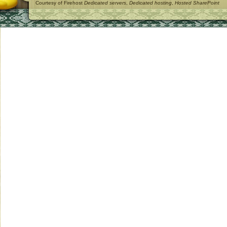
Courtesy of Firehost
Dedicated servers
,
Dedicated hosting
,
Hosted SharePoint