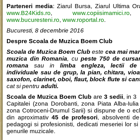
Parteneri media
: Ziarul Bursa, Ziarul Ultima O
www.B24Kids.ro
,
www.copiisimamici.ro
www.bucuresteni.ro
,
www.roportal.ro
.
Bucuresti, 8 decembrie 2016
Despre Scoala de Muzica Boem Club
Scoala de Muzica Boem Club
este
cea mai mar
muzica din Romania
, cu
peste 750 de cursan
romana
sau in
limba engleza,
lectii d
individuale sau de grup, la pian, chitara, vioa
saxofon, clarinet, oboi, flaut, block flute si can
cat si pentru
adulti.
Scoala de Muzica
Boem Club
are
3 sedii
, in 3
Capitalei (zona Dorobanti, zona Piata Alba-Iuli
zona Cotroceni-Drumul Sarii) si dispune de o ec
din aproximativ
45 de profesori
, absolventi d
pedagogi si profesionisti, dedicati meseriei lor si
genurile muzicale.