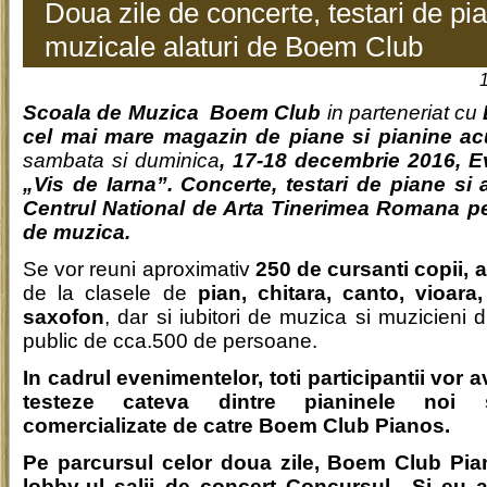
Doua zile de concerte, testari de pian
muzicale alaturi de Boem Club
Scoala de Muzica Boem Club
in parteneriat cu
cel mai mare magazin de piane si pianine ac
sambata si duminica
, 17-18 decembrie 2016, Ev
„Vis de Iarna”. Concerte, testari de piane si a
Centrul National de Arta Tinerimea Romana pen
de muzica.
Se vor reuni aproximativ
250 de cursanti copii, a
de la clasele de
pian, chitara, canto, vioara,
saxofon
, dar si iubitori de muzica si muzicieni din
public de cca.500 de persoane.
In cadrul evenimentelor, toti participantii vor a
testeze cateva dintre pianinele noi s
comercializate de catre Boem Club Pianos.
Pe parcursul celor doua zile, Boem Club Pia
lobby-ul salii de concert Concursul „Si eu