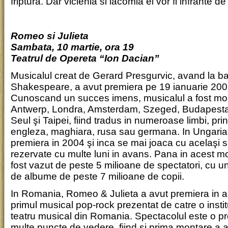
friptura. Dar viclenia si lacomia ei vor fi infrante d
Romeo si Julieta
Sambata, 10 martie, ora 19
Teatrul de Opereta “Ion Dacian”
Musicalul creat de Gerard Presgurvic, avand la ba
Shakespeare, a avut premiera pe 19 ianuarie 2001
Cunoscand un succes imens, musicalul a fost mo
Antwerp, Londra, Amsterdam, Szeged, Budapesta
Seul şi Taipei, fiind tradus in numeroase limbi, pri
engleza, maghiara, rusa sau germana. In Ungaria,
premiera in 2004 şi inca se mai joaca cu acelaşi s
rezervate cu multe luni in avans. Pana in acest m
fost vazut de peste 5 milioane de spectatori, cu u
de albume de peste 7 milioane de copii.
In Romania, Romeo & Julieta a avut premiera in ap
primul musical pop-rock prezentat de catre o instit
teatru musical din Romania. Spectacolul este o p
multe puncte de vedere, fiind si prima montare a a