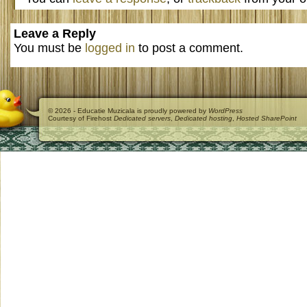
Leave a Reply
You must be
logged in
to post a comment.
© 2026 - Educatie Muzicala is proudly powered by
WordPress
Courtesy of Firehost
Dedicated servers
,
Dedicated hosting
,
Hosted SharePoint