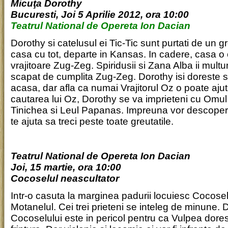
Micuţa Dorothy
Bucuresti, Joi 5 Aprilie 2012, ora 10:00
Teatrul National de Opereta Ion Dacian
Dorothy si catelusul ei Tic-Tic sunt purtati de un g
casa cu tot, departe in Kansas. In cadere, casa 
vrajitoare Zug-Zeg. Spiridusii si Zana Alba ii multum
scapat de cumplita Zug-Zeg. Dorothy isi doreste s
acasa, dar afla ca numai Vrajitorul Oz o poate ajut
cautarea lui Oz, Dorothy se va imprieteni cu Omu
Tinichea si Leul Papanas. Impreuna vor descoperi 
te ajuta sa treci peste toate greutatile.
Teatrul National de Opereta Ion Dacian
Joi, 15 martie, ora 10:00
Cocoselul neascultator
Intr-o casuta la marginea padurii locuiesc Cocoselu
Motanelul. Cei trei prieteni se inteleg de minune. 
Cocoselului este in pericol pentru ca Vulpea dores