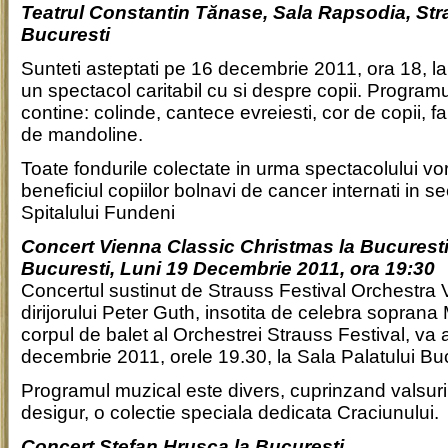
Teatrul Constantin Tănase, Sala Rapsodia, Str
Bucuresti
Sunteti asteptati pe 16 decembrie 2011, ora 18, l
un spectacol caritabil cu si despre copii. Program
contine: colinde, cantece evreiesti, cor de copii, f
de mandoline.
Toate fondurile colectate in urma spectacolului vor f
beneficiul copiilor bolnavi de cancer internati in se
Spitalului Fundeni
Concert Vienna Classic Christmas la Bucurest
Bucuresti, Luni 19 Decembrie 2011, ora 19:30
Concertul sustinut de Strauss Festival Orchestra
dirijorului Peter Guth, insotita de celebra sopran
corpul de balet al Orchestrei Strauss Festival, va 
decembrie 2011, orele 19.30, la Sala Palatului Buc
Programul muzical este divers, cuprinzand valsuri, 
desigur, o colectie speciala dedicata Craciunului.
Concert Stefan Hrusca la Bucuresti