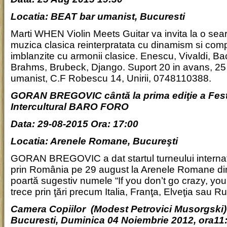
Locatia: BEAT bar umanist, Bucuresti
Marti WHEN Violin Meets Guitar​ va invita la o sea
muzica clasica reinterpratata cu dinamism si compo
imblanzite cu armonii clasice. Enescu, Vivaldi, Ba
Brahms, Brubeck, Django. Suport 20 in avans, 25
umanist, C.F Robescu 14, Unirii, 0748110388.
GORAN BREGOVIC cântă la prima ediţie a Fest
Intercultural BARO FORO
Data: 29-08-2015 Ora: 17:00
Locatia: Arenele Romane, Bucureşti
GORAN BREGOVIC a dat startul turneului internaţi
prin România pe 29 august la Arenele Romane din
poartă sugestiv numele “If you don’t go crazy, you 
trece prin ţări precum Italia, Franţa, Elveţia sau Ru
Camera Copiilor (Modest Petrovici Musorgski)
Bucuresti, Duminica 04 Noiembrie 2012, ora11