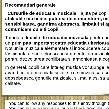
Recomandari generale
Cursurile de educatie muzicala
ii ajuta pe copii
abilitatile muzicale, puterea de concentrare, m
sensibilitatea, gandirea abstracta, limbajul si a
comunicare cu alti copii.
Totodata,
lectiile de educatie muzicala
pentru pr
un
prim pas important catre educatia ulterioara
Notiunile muzicale elementare si introducerea copi
fascinanta a sunetelor si a instrumentelor muzical
pentru dezvoltarea echilibrata si armonioasa a copi
In general, copiii care inteleg muzica vor ajunge l
avand cultura muzicala si vor sti ce muzica sa ascu
deosebeasca genurile muzicale, si, mai ales, sa 
calitate.
You can follow any responses to this entry through
You can
leave a response
, or
trackback
from your o