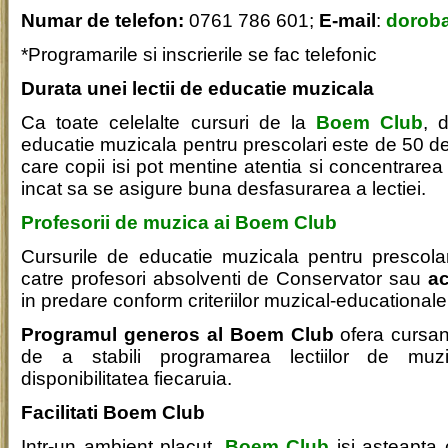
Numar de telefon:
0761 786 601;
E-mail
:
dorob
*Programarile si inscrierile se fac telefonic
Durata unei lectii de educatie muzicala
Ca toate celelalte cursuri de la
Boem Club
, 
educatie muzicala pentru prescolari este de 50 de
care copii isi pot mentine atentia si concentrarea 
incat sa se asigure buna desfasurarea a lectiei.
Profesorii de muzica ai Boem Club
Cursurile de educatie muzicala pentru prescola
catre profesori absolventi de Conservator sau
ac
in predare conform criteriilor muzical-educational
Programul generos al Boem Club
ofera cursant
de a stabili programarea lectiilor de muz
disponibilitatea fiecaruia.
Facilitati Boem Club
Intr-un ambient placut,
Boem Club
isi asteapta cu