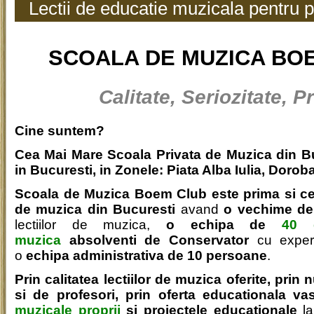
Lectii de educatie muzicala pentru p
SCOALA DE MUZICA BO
Calitate, Seriozitate, 
Cine suntem?
Cea Mai Mare Scoala Privata de Muzica din Bu
in Bucuresti, in Zonele: Piata Alba Iulia, Dorob
Scoala de Muzica Boem Club este prima si c
de muzica din Bucuresti
avand
o
vechime de
lectiilor de muzica,
o echipa de
40 
muzica
absolventi de Conservator
cu experi
o
echipa administrativa de 10 persoane
.
Prin calitatea lectiilor de muzica oferite, prin
si de profesori, prin oferta educationala va
muzicale proprii
si proiectele educationale
la