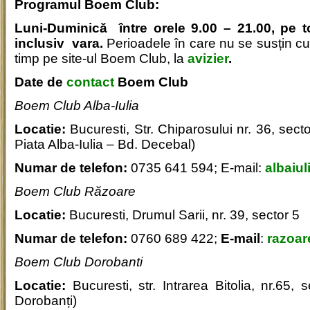
Programul Boem Club:
Luni-Duminică între orele 9.00 – 21.00, pe t
inclusiv vara.
Perioadele în care nu se susțin cur
timp pe site-ul Boem Club, la
avizier
.
Date de
contact
Boem Club
Boem Club Alba-Iulia
Locatie:
Bucuresti, Str. Chiparosului nr. 36, sect
Piata Alba-Iulia – Bd. Decebal)
Numar de telefon:
0735 641 594; E-mail:
albaiu
Boem Club Răzoare
Locatie:
Bucuresti, Drumul Sarii, nr. 39, sector 5
Numar de telefon:
0760 689 422;
E-mail
:
razoa
Boem Club Dorobanti
Locatie:
Bucuresti, str. Intrarea Bitolia, nr.65,
Dorobanți)