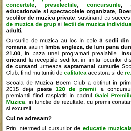
concertele
,
preselectiile
,
concursurile
,
educationale si spectacolele organizate
,
Boem
scolilor de muzica private
, sustinand cu succe
de muzica de grup
si
lectii de muzica individu
adulti.
Cursurile de muzica au loc in cele
3 sedii din
romana
sau in
limba engleza
,
de luni pana dumi
21.00
, in baza unei programari prealabile.
Insc
oricand
la receptiile sediilor, in limita locurilor d
de cursanti
urmeaza
saptamanal
cursurile Sc
Club, fiind multumiti de
calitatea
acestora si de
re
Scoala de Muzica Boem Club a obtinut in prim
2015 deja
peste
120 de premii
la concursuri
premiantii fiind rasplatiti in cadrul
Galei Premii
Muzica
, in functie de rezultate, cu premii consta
si excursii.
Cui ne adresam?
Prin intermediul cursurilor de
educatie muzicala