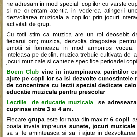
ne adresam in mod special copiilor cu varste cupr
si ne orientam atentia in vederea atingerii un
dezvoltarea muzicala a copiilor prin jocuri inter
activitati de grup.
Cu totii stim ca muzica are un rol deosebit de
fiecarui om; muzica, dezvolta dragostea pentr
emotii si formeaza in mod armonios vocea. T
inteleasa pe deplin, muzica trebuie cultivata de la
jocuri muzicale si cantece specifice perioadei copil
Boem Club
vine in intampinarea parintilor ca
ajute pe copii lor sa isi dezvolte cunostintele
de concentrare cu lectii special dedicate celo
educatie muzicala pentru prescolar
Lectiile de educatie muzicala
se adreseaza 
cuprinse intre 3 si 4 ani.
Fiecare
grupa
este formata din maxim
6 copii
, a
poata invata impreuna
sunete,
jocuri muzicale
sa si le aminteasca si sa ii ajute in dezvoltarea