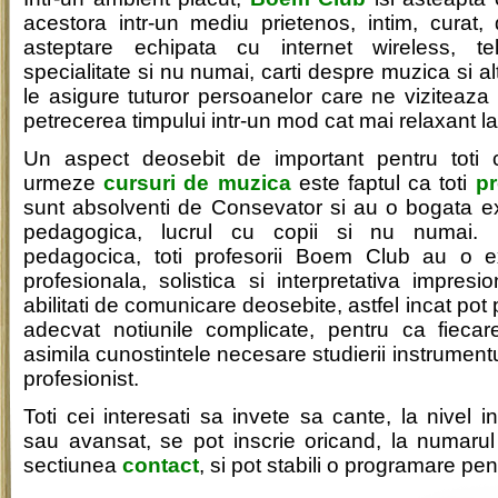
acestora intr-un mediu prietenos, intim, curat
asteptare echipata cu internet wireless, tel
specialitate si nu numai, carti despre muzica si alt
le asigure tuturor persoanelor care ne viziteaza 
petrecerea timpului intr-un mod cat mai relaxant 
Un aspect deosebit de important pentru toti 
urmeze
cursuri de muzica
este faptul ca toti
pr
sunt absolventi de Consevator si au o bogata ex
pedagogica, lucrul cu copii si nu numai. 
pedagocica, toti profesorii Boem Club au o e
profesionala, solistica si interpretativa impres
abilitati de comunicare deosebite, astfel incat pot
adecvat notiunile complicate, pentru ca fieca
asimila cunostintele necesare studierii instrumentu
profesionist.
Toti cei interesati sa invete sa cante, la nivel i
sau avansat, se pot inscrie oricand, la numarul 
sectiunea
contact
, si pot stabili o programare pent